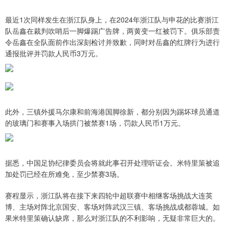
最近1次同样发生在浙江队身上，在2024年浙江队与申花的比赛浙江
队岳鑫在裁判吹哨后一脚爆踢广告牌，两黄变一红被罚下。俱乐部责
令岳鑫在全队面前作出深刻检讨并致歉，同时对岳鑫的红牌行为进行
通报批评并罚款人民币3万元。
此外，三镇外援马尔康和前海港国脚徐新，都分别因为踢坏球员通道
的玻璃门和赛事入场拱门被禁赛1场，罚款人民币1万元。
据悉，中国足协纪律委员会将就此事召开处理听证会。米特里策被追
加处罚已经在所难免，至少禁赛3场。
赛程显示，浙江队将在接下来四轮中超联赛中相继客场挑战大连英
博、主场对阵北京国安、客场对阵武汉三镇、客场挑战成都蓉城。如
果米特里策确认缺席，那么对浙江队的不利影响，无疑非常巨大的。