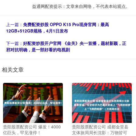
益通网配资提示：文章来自网络，不代表本站观点。
上一篇：
免费配资炒股 OPPO K15 Pro现身官网：最高
12GB+512GB规格，4月1日发布
下一篇：
好配资炒股开户官网 《金关》央一首播，题材新颖，正
邪对抗明确，是一部好看的电视剧
相关文章
贵阳股票配资公司 爆发！4000
贵阳股票配资公司 成都金堂县
亿巨头，罕见涨停！
文体旅局局长沈影：万物皆可