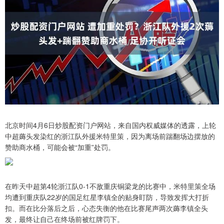
北京时间4月6日炒股配资门户网站，来自国内权威媒体的透露，上轮
中超薅头发染红的浙江队外援米特里策，因为离场前踹翻场边摆放的
赞助商水桶，可能会被“加重”处罚。
在昨天中超第4轮浙江队0-1不敌重庆铜梁龙的比赛中，米特里策全场
均遭到重庆队22岁的国足红星李镇全的贴身盯防，导致发挥大打折
扣。而在比分落后之后，心态失衡的他在比赛尾声两次薅李镇全头
发，最终让自己在终场前被红牌罚下。